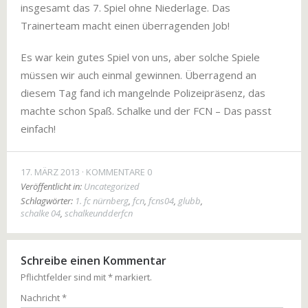
insgesamt das 7. Spiel ohne Niederlage. Das
Trainerteam macht einen überragenden Job!
Es war kein gutes Spiel von uns, aber solche Spiele
müssen wir auch einmal gewinnen. Überragend an
diesem Tag fand ich mangelnde Polizeipräsenz, das
machte schon Spaß. Schalke und der FCN – Das passt
einfach!
17. MÄRZ 2013
KOMMENTARE 0
Veröffentlicht in:
Uncategorized
Schlagwörter:
1. fc nürnberg
,
fcn
,
fcns04
,
glubb
,
schalke 04
,
schalkeundderfcn
Schreibe einen Kommentar
Pflichtfelder sind mit
*
markiert.
Nachricht
*