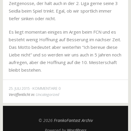
Zeitgenosse, der halt auch in der 2. Liga gerne seine 3
Seidla beim Spiel trinkt. Egal, ob wir sportlich immer
tiefer sinken oder nicht.
Es liegt momentan einiges im Argen beim FCN und es
besteht wenig Hoffnung auf Besserung im nächser Zeit.
Das Motto bedeutet aber weiterhin “Ich bereue diese
Liebe nicht” und so werden wir uns auch in 5 Jahren noch
aufregen, aber die Hoffnung auf die 10. Meisterschaft
bleibt bestehen.
25. JULI 2015
KOMMENTARE 0
Veröffentlicht in:
Uncategorized
© 2026
FrankoFantast Archiv
Powered by
WordPress