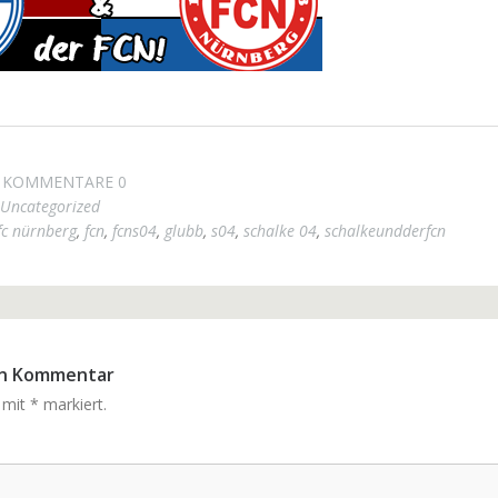
KOMMENTARE 0
Uncategorized
fc nürnberg
,
fcn
,
fcns04
,
glubb
,
s04
,
schalke 04
,
schalkeundderfcn
en Kommentar
d mit
*
markiert.