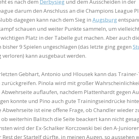
geht es nach dem
Derbysieg
und dem Ausscheiden in der
ague darum den Anschluss an die Champions League Pl
Glubb dagegen kann nach dem Sieg in
Augsburg
entspann
ampf schauen und weiter Punkte sammeln, um vielleicht
wichtigen Platz in der Tabelle gut machen. Aber auch di
 bisher 9 Spielen ungeschlagen (das letzte ging gegen
St
g verloren) kann ausgebaut werden.
erletzten Gebhart, Antonio und Hlousek kann das Traine
 zurückgreifen. Pinola wird mit großer Wahrscheinlichke
n Abwehrseite auflaufen, nachdem Plattenhardt gegen A
gen konnte und Pino auch gute Trainingseindrücke hinte
te Abwehrseite ist eine offene Frage, ob Chandler wieder 
 ob weiterhin Balitsch die Seite beackert kann nicht gesa
sten wird der Ex-Schalker Korczowski bei den A-Juniore
r Rest der Startelf dürfte, in meinen Augen, so aussehen 