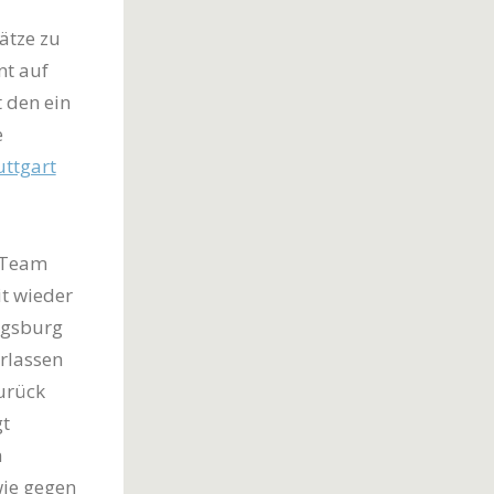
ätze zu
t auf
 den ein
e
uttgart
r-Team
it wieder
ugsburg
rlassen
zurück
gt
n
wie gegen