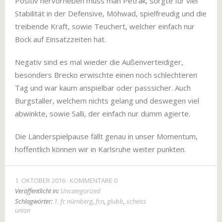
Positiv hervorheben muss man Petrak, sorgte für viel
Stabilität in der Defensive, Möhwad, spielfreudig und die
treibende Kraft, sowie Teuchert, welcher einfach nur
Bock auf Einsatzzeiten hat.
Negativ sind es mal wieder die Außenverteidiger,
besonders Brecko erwischte einen noch schlechteren
Tag und war kaum anspielbar oder passsicher. Auch
Burgstaller, welchem nichts gelang und deswegen viel
abwinkte, sowie Salli, der einfach nur dumm agierte.
Die Länderspielpause fällt genau in unser Momentum,
hoffentlich können wir in Karlsruhe weiter punkten.
1. OKTOBER 2016
KOMMENTARE 0
Veröffentlicht in:
Uncategorized
Schlagwörter:
1. fc nürnberg
,
fcn
,
glubb
,
scheiss
union