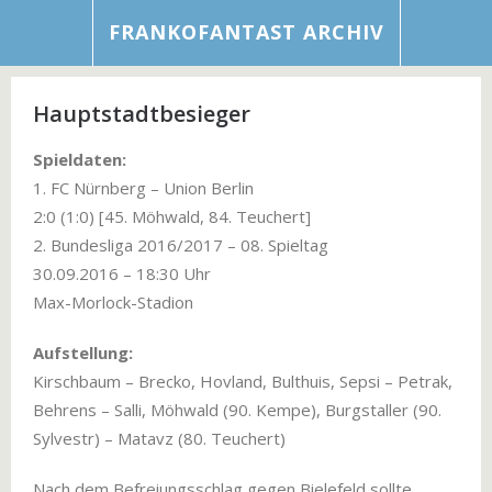
FRANKOFANTAST ARCHIV
Hauptstadtbesieger
Spieldaten:
1. FC Nürnberg – Union Berlin
2:0 (1:0) [45. Möhwald, 84. Teuchert]
2. Bundesliga 2016/2017 – 08. Spieltag
30.09.2016 – 18:30 Uhr
Max-Morlock-Stadion
Aufstellung:
Kirschbaum – Brecko, Hovland, Bulthuis, Sepsi – Petrak,
Behrens – Salli, Möhwald (90. Kempe), Burgstaller (90.
Sylvestr) – Matavz (80. Teuchert)
Nach dem Befreiungsschlag gegen Bielefeld sollte