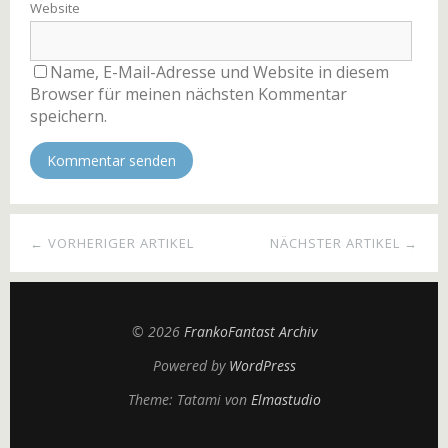
Website
Name, E-Mail-Adresse und Website in diesem
Browser für meinen nächsten Kommentar
speichern.
← VORHERIGER ARTIKEL
NÄCHSTER ARTIKEL →
© 2026
FrankoFantast Archiv
Powered by
WordPress
Theme: Tatami von
Elmastudio