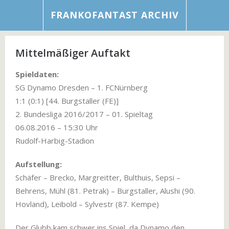
FRANKOFANTAST ARCHIV
Mittelmäßiger Auftakt
Spieldaten:
SG Dynamo Dresden – 1. FCNürnberg
1:1 (0:1) [44. Burgstaller (FE)]
2. Bundesliga 2016/2017 – 01. Spieltag
06.08.2016 – 15:30 Uhr
Rudolf-Harbig-Stadion
Aufstellung:
Schäfer – Brecko, Margreitter, Bulthuis, Sepsi –
Behrens, Mühl (81. Petrak) – Burgstaller, Alushi (90.
Hovland), Leibold – Sylvestr (87. Kempe)
Der Glubb kam schwer ins Spiel, da Dynamo den