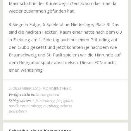
Mannschaft in der Kurve begrüßen! Schön das man da
wieder zusammen gefunden hat.
3 Siege in Folge, 6 Spiele ohne Niederlage, Platz 3! Das
sind die nackten Fackten. Kaum einer hätte nach dem 6:3
in Freiburg am 1. Spieltag auch nur einen Pfifferling auf
den Glubb gesetzt und jetzt könnten (je nachdem wie
Braunschweig und St. Pauli spielen) wir die Hinrunde auf
dem Relegationsplatz abschließen. Dieser FCN macht
einen wahnsinnig!
5. DEZEMBER 2015
KOMMENTARE 0
Veröffentlicht in:
Uncategorized
Schlagwörter:
1. fc nürnberg
,
fcn
,
glubb
,
nordkurve nürnberg
,
nürnberg
,
scheiss
paderborn