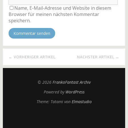
Name, E-Mail-Adresse und Website in diesem
Browser für meinen nächsten Kommentar
speichern.
← VORHERIGER ARTIKEL
NÄCHSTER ARTIKEL →
© 2026
FrankoFantast Archiv
Powered by
WordPress
Theme: Tatami von
Elmastudio