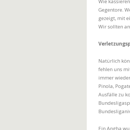
Wie kassieren
Gegentore. We
gezeigt, mit e
Wir sollten a
Verletzungs
Natürlich kön
fehlen uns m
immer wieder 
Pinola, Pogate
Ausfälle zu k
Bundesligaspie
Bundesligani
Ein Angha wur