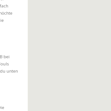
nfach
 möchte
ie
B bei
Fouls
 du unten
Die