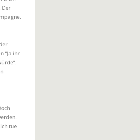
. Der
Kampagne.
 der
 “Ja ihr
würde”.
in
r
Doch
werden.
Ich tue