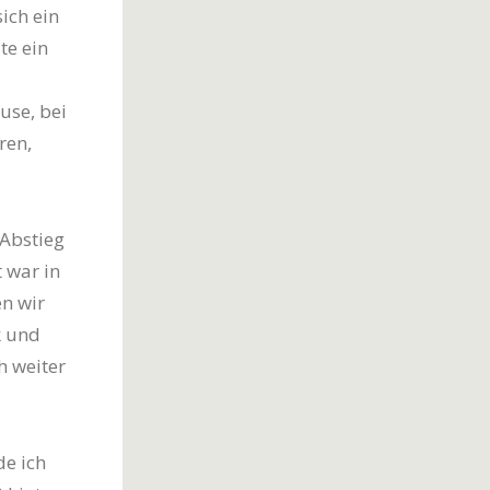
ich ein
te ein
use, bei
ren,
 Abstieg
 war in
n wir
k und
h weiter
de ich