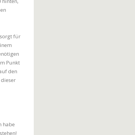
 hinten,
len
sorgt für
einem
enötigen
um Punkt
auf den
 dieser
ch habe
stehen!