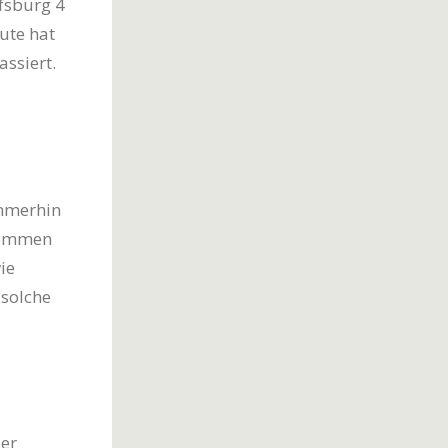
lfsburg 4
ute hat
assiert.
Immerhin
 kommen
ie
 solche
ßer