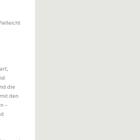
ielleicht
art,
nd
nd die
 mit den
n –
nd