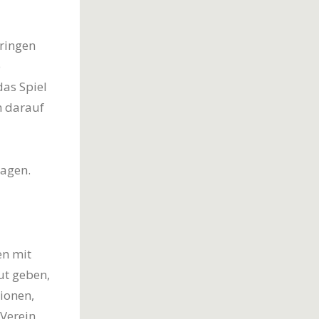
bringen
e
das Spiel
h darauf
sagen.
en mit
ut geben,
ionen,
 Verein