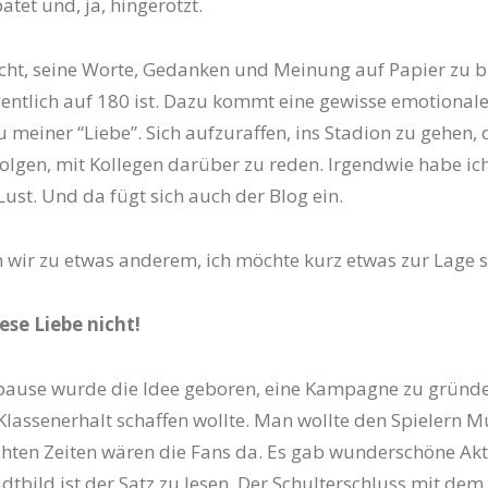
ätet und, ja, hingerotzt.
leicht, seine Worte, Gedanken und Meinung auf Papier zu 
ntlich auf 180 ist. Dazu kommt eine gewisse emotional
 meiner “Liebe”. Sich aufzuraffen, ins Stadion zu gehen, 
olgen, mit Kollegen darüber zu reden. Irgendwie habe ic
Lust. Und da fügt sich auch der Blog ein.
wir zu etwas anderem, ich möchte kurz etwas zur Lage 
ese Liebe nicht!
rpause wurde die Idee geboren, eine Kampagne zu gründ
lassenerhalt schaffen wollte. Man wollte den Spielern M
chten Zeiten wären die Fans da. Es gab wunderschöne Akt
dtbild ist der Satz zu lesen. Der Schulterschluss mit dem