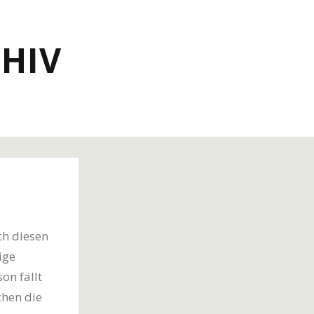
HIV
ch diesen
ige
on fällt
chen die