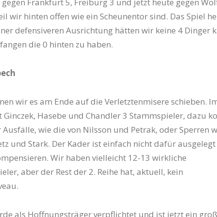
 gegen Frankfurt 5, Freiburg 3 und jetzt heute gegen Wo
il wir hinten offen wie ein Scheunentor sind. Das Spiel he
iner defensiveren Ausrichtung hätten wir keine 4 Dinger k
nfangen die 0 hinten zu haben.
pech
nen wir es am Ende auf die Verletztenmisere schieben. 
it Ginczek, Hasebe und Chandler 3 Stammspieler, dazu
Ausfälle, wie die von Nilsson und Petrak, oder Sperren w
tz und Stark. Der Kader ist einfach nicht dafür ausgelegt
ompensieren. Wir haben vielleicht 12-13 wirkliche
ler, aber der Rest der 2. Reihe hat, aktuell, kein
veau.
de als Hoffnungsträger verpflichtet und ist jetzt ein gro